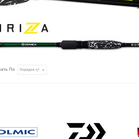
вать По
Порядок +/-