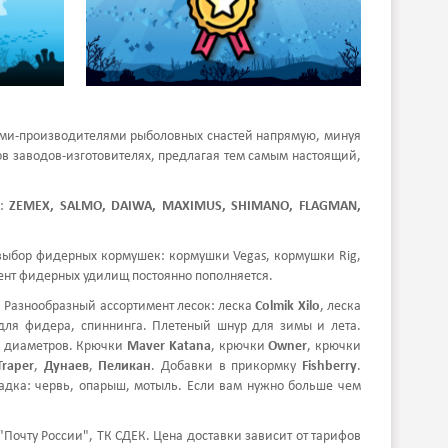
ами-производителями рыболовных снастей напрямую, минуя
 заводов-изготовителях, предлагая тем самым настоящий,
м:
ZEMEX, SALMO, DAIWA, MAXIMUS, SHIMANO, FLAGMAN,
выбор фидерных кормушек: кормушки Vegas, кормушки Rig,
ент фидерных удилищ постоянно пополняется.
. Разнообразный ассортимент лесок: леска
Colmik Xilo
, леска
для фидера, спиннинга. Плетеный шнур для зимы и лета.
х диаметров. Крючки
Maver
Katana
, крючки
Owner
, крючки
raper
,
Дунаев
,
Пеликан
. Добавки в прикормку
Fishberry
.
адка: червь, опарыш, мотыль. Если вам нужно больше чем
"Почту России", ТК СДЕК. Цена доставки зависит от тарифов