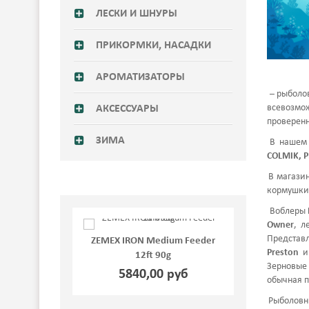
ЛЕСКИ И ШНУРЫ
ПРИКОРМКИ, НАСАДКИ
АРОМАТИЗАТОРЫ
– рыболо
всевозмож
АКСЕССУАРЫ
проверенн
ЗИМА
В нашем
COLMIK, 
В магази
кормушки 
Воблеры
Owner
, л
Представ
IRON Medium Feeder
ZEMEX IRON Medium Feeder
ZE
Preston
и
12ft 90g
12ft 70g
Зерновые 
840,00 руб
5766,00 руб
обычная п
Рыболовн