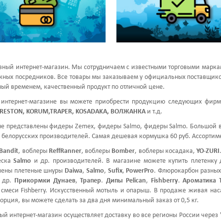
вный интернет-магазин. Мы сотрудничаем с известными торговыми марк
ных посредников. Все товары мы заказываем у официальных поставщиков
ый временем, качественный продукт по отличной цене.
 интернет-магазине вы можете приобрести продукцию следующих фир
PRESTON, KORUM,TRAPER, KOSADAKA, ВОЛЖАНКА
и т.д.
не представлены фидеры Zemex, фидеры Salmo, фидеры Salmo. Большой 
белорусских производителей. Самая дешевая кормушка 60 руб. Ассортим
Bandit
, воблеры
ReffRanner
, воблеры
Bomber
, воблеры косадака,
YO-ZURI
еска
Salmo
и др. производителей. В магазине можете купить плетенку 
лены плетеные шнуры
Daiwa
,
Salmo
,
Sufix
,
PowerPro
. Флюрокарбон разны
MEX IRON Flat-Method
ZEMEX IRON Heavy Feeder 13ft
 др.
Прикормки Дунаев
,
Трапер
.
Дипы Pelican
,
Fishberry
.
Ароматика T
Feeder 13ft 140g
120g
смеси Fishberry. Искусственный мотыль и опарыш. В продаже живая нас
6530,00 руб
6070,00 руб
орция, вы можете сделать за два дня минимальный заказ от 0,5 кг.
ый интернет-магазин
осуществляет доставку во все регионы России через 