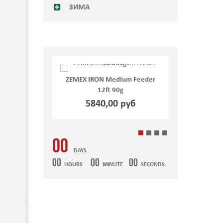
ЗИМА
ZEMEX IRON Medium Feeder
ZEMEX IRON Medium
12ft 90g
12ft 70g
5840,00 руб
5766,00 ру
00
DAYS
00
00
00
HOURS
MINUTE
SECONDS