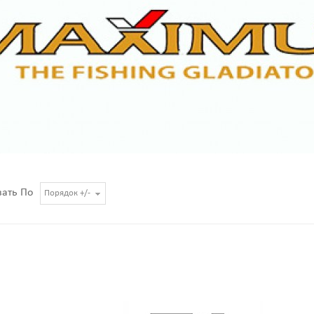
вать По
Порядок +/-