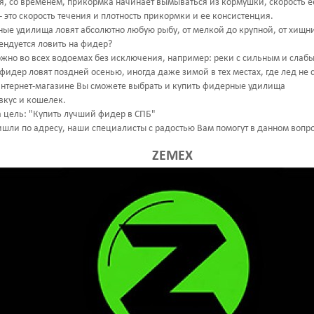
я, со временем, прикормка начинает вымываться из кормушки, скорость е
- это скорость течения и плотность прикормки и ее консистенция.
ые удилища ловят абсолютно любую рыбу, от мелкой до крупной, от хищн
ендуется ловить на фидер?
жно во всех водоемах без исключения, например: реки с сильным и слабы
 фидер ловят поздней осенью, иногда даже зимой в тех местах, где лед не
нтернет-магазине Вы сможете выбрать и купить фидерные удилища
вкус и кошелек.
 цель: "Купить лучший фидер в СПБ"
ришли по адресу, наши специалисты с радостью Вам помогут в данном вопро
ZEMEX