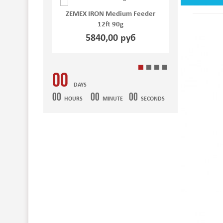
ZEMEX IRON Medium Feeder
ZEMEX IRON Medium Fe
12ft 90g
12ft 70g
5840,00 руб
5766,00 руб
00
DAYS
00
00
00
HOURS
MINUTE
SECONDS