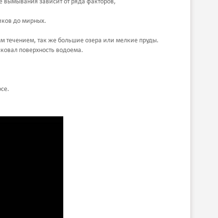
е вымывания зависит от ряда факторов,
иков до мирных.
м течением, так же большие озера или мелкие пруды.
 сковал поверхность водоема.
се.