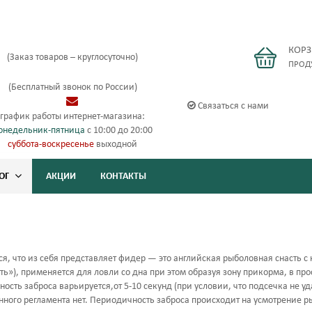
КОР
(Заказ товаров – круглосуточно)
ПРОД
(Бесплатный звонок по России)
Связаться с нами
график работы интернет-магазина:
онедельник-пятница
с 10:00 до 20:00
суббота-воскресенье
выходной
ОГ
АКЦИИ
КОНТАКТЫ
я, что из себя представляет фидер — это английская рыболовная снасть с 
ь»), применяется для ловли со дна при этом образуя зону прикорма, в пр
ость заброса варьируется,от 5-10 секунд (при условии, что подсечка не уда
ного регламента нет. Периодичность заброса происходит на усмотрение р