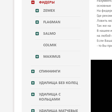
Разумеетс
ФИДЕРЫ
основные 
ZEMEX
На фидерн
Где реком
Ловить мо
FLAGMAN
Так же на
В нашем и
SALMO
на любой 
Если Ваша
COLMIK
- то Вы п
MAХIMUS
СПИННИНГИ
УДИЛИЩА БЕЗ КОЛЕЦ
УДИЛИЩА С
КОЛЬЦАМИ
УДИЛИЩА МАТЧЕВЫЕ