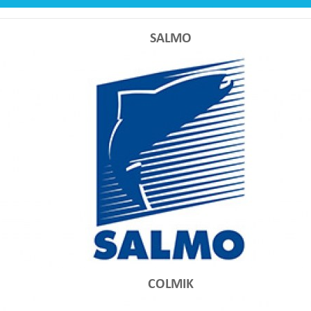
eder
ZEMEX IRON Flat-Method
ZEMEX IRON Heavy Fee
Feeder 13ft 140g
120g
SALMO
6530,00 руб
6070,00 ру
COLMIK