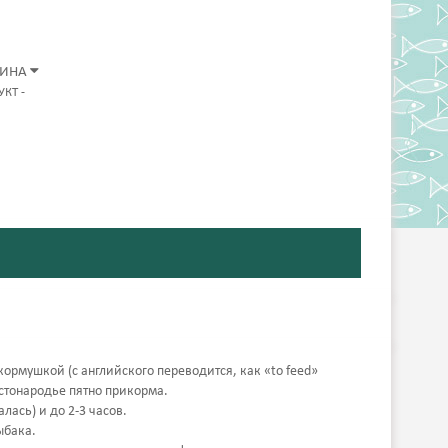
ЗИНА
УКТ
-
кормушкой (с английского переводится, как «to feed»
остонародье пятно прикорма.
лась) и до 2-3 часов.
ыбака.