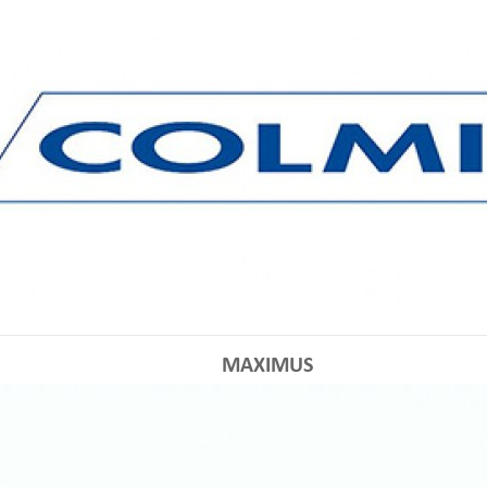
MAХIMUS