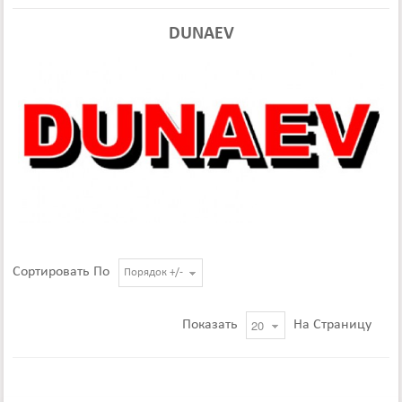
DUNAEV
Сортировать По
Порядок +/-
Показать
На Страницу