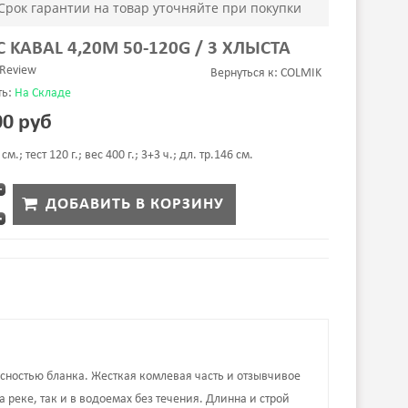
Срок гарантии на товар уточняйте при покупки
 KABAL 4,20M 50-120G / 3 ХЛЫСТА
 Review
Вернуться к: COLMIK
ть:
На Складе
00 руб
м.; тест 120 г.; вес 400 г.; 3+3 ч.; дл. тр.146 см.
N Heavy Feeder 13ft
нусностью бланка. Жесткая комлевая часть и отзывчивое
120g
 реке, так и в водоемах без течения. Длинна и строй
70,00 руб