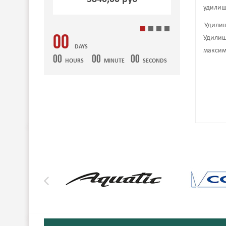
удилищ
Удилищ
00
Удилищ
DAYS
максим
00
00
00
HOURS
MINUTE
SECONDS