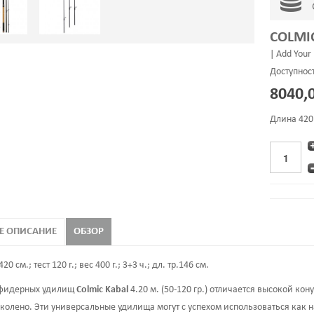
COLMIC
|
Add Your
Доступнос
8040,
Длина 420 с
Е ОПИСАНИЕ
ОБЗОР
20 см.; тест 120 г.; вес 400 г.; 3+3 ч.; дл. тр.146 см.
 Medium Feeder
ZEMEX IRON Flat-Method
ZEMEX IRO
 фидерных удилищ
Colmic Kabal
4.20 м. (50-120 гр.) отличается высокой ко
ft 70g
Feeder 13ft 140g
колено. Эти универсальные удилища могут с успехом использоваться как на
,00 руб
6530,00 руб
60