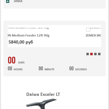
ЗИМА
ZEMEX IRON Medium Feeder 12ft 70g
5766,00 руб
00
DAYS
00
00
00
HOURS
MINUTE
SECONDS
Daiwa Exceler LT